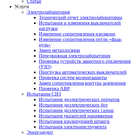
Статьи
Услуги
Электролаборатория
Технический отчет электролаборатории
Испытания и измерения выключателей
нагрузки
Измерение сопротивления изоляции
Измерение сопротивления петли «фаза-
нуль»
Замер металлосвязи
Передвижная электролаборатория
Проверка устройств защитного отключения
(УЗО)
Прогрузка автоматических выключателей
Проверка систем молниезащиты
Замер сопротивления контура заземления
Проверка АВР
Испытания СИЗ
Испытания диэлектрических перчаток
Испытания диэлектрических бот
Испытания диэлектрических галош
Испытания указателей напряжения
Испытания изолирующей штанги
Испытания электроинструмента
Энергоаудит