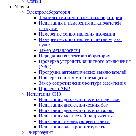
Статьи
Услуги
Электролаборатория
Технический отчет электролаборатории
Испытания и измерения выключателей
нагрузки
Измерение сопротивления изоляции
Измерение сопротивления петли «фаза-
нуль»
Замер металлосвязи
Передвижная электролаборатория
Проверка устройств защитного отключения
(УЗО)
Прогрузка автоматических выключателей
Проверка систем молниезащиты
Замер сопротивления контура заземления
Проверка АВР
Испытания СИЗ
Испытания диэлектрических перчаток
Испытания диэлектрических бот
Испытания диэлектрических галош
Испытания указателей напряжения
Испытания изолирующей штанги
Испытания электроинструмента
Энергоаудит